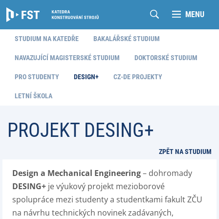
MENU
STUDIUM NA KATEDŘE
BAKALÁŘSKÉ STUDIUM
NAVAZUJÍCÍ MAGISTERSKÉ STUDIUM
DOKTORSKÉ STUDIUM
PRO STUDENTY
DESIGN+
CZ-DE PROJEKTY
LETNÍ ŠKOLA
PROJEKT DESING+
ZPĚT NA STUDIUM
Design a Mechanical Engineering
– dohromady
DESING+
je výukový projekt mezioborové
spolupráce mezi studenty a studentkami fakult ZČU
na návrhu technických novinek zadávaných,